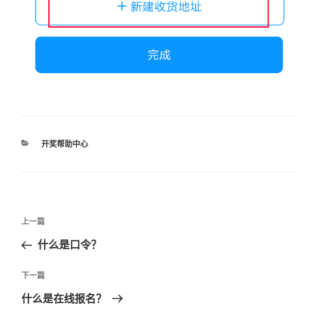
分
开奖帮助中心
类
文
上
上一篇
章
一
什么是口令？
导
篇
航
文
下
下一篇
章
一
什么是在线报名？
篇