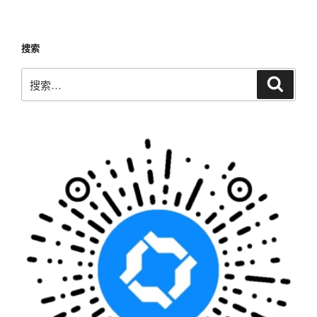
文
章
搜索
搜
搜
索
索：