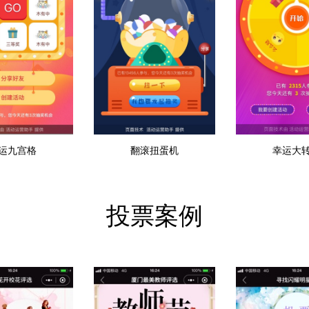
运九宫格
翻滚扭蛋机
幸运大
投票案例