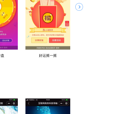
转盘
好运摇一摇
欢乐砸金蛋