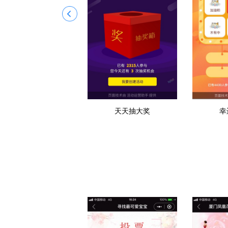
天天抽大奖
幸
七夕九宫格